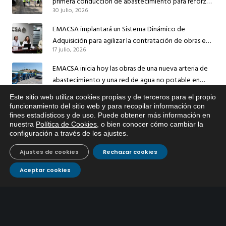
primera conducción de abastecimiento para reforzar
30 julio, 2026
el suministro de agua de Córdoba
EMACSA implantará un Sistema Dinámico de
Adquisición para agilizar la contratación de obras en
17 julio, 2026
sus redes e instalaciones
EMACSA inicia hoy las obras de una nueva arteria de
abastecimiento y una red de agua no potable en
13 julio, 2026
Ingeniero Ruiz de Azúa
Este sitio web utiliza cookies propias y de terceros para el propio
x
Caracterización ZA Córdoba Red Quemadas- 1ª Sem
funcionamiento del sitio web y para recopilar información con
fines estadísticos y de uso. Puede obtener más información en
Si tiene cualquier duda sobre
2026
nuestra
Política de Cookies
, o bien conocer cómo cambiar la
EMACSA, haga click abajo.
9 julio, 2026
configuración a través de los ajustes
.
Caracterización ZA Córdoba Red Carrera Caballo-1º
Ajustes de cookies
Rechazar cookies
Sem 2026
9 julio, 2026
Aceptar cookies
Caracterización ZA Medina Azahara-1º Sem 2026
9 julio, 2026