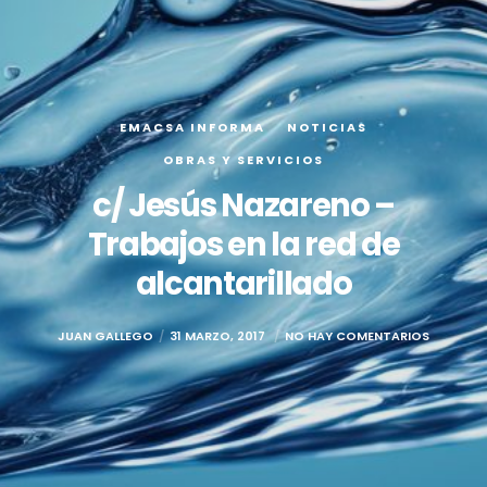
EMACSA INFORMA
NOTICIAS
OBRAS Y SERVICIOS
c/ Jesús Nazareno –
Trabajos en la red de
alcantarillado
JUAN GALLEGO
31 MARZO, 2017
NO HAY COMENTARIOS