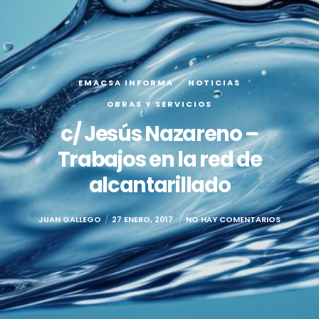
EMACSA INFORMA
NOTICIAS
OBRAS Y SERVICIOS
c/ Jesús Nazareno –
Trabajos en la red de
alcantarillado
JUAN GALLEGO
27 ENERO, 2017
NO HAY COMENTARIOS