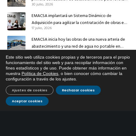
30 julio, 2026
el suministro de agua de Córdoba
EMACSA implantará un Sistema Dinámico de
Adquisición para agilizar la contratación de obras en
17 julio, 2026
sus redes e instalaciones
EMACSA inicia hoy las obras de una nueva arteria de
abastecimiento y una red de agua no potable en
13 julio, 2026
Ingeniero Ruiz de Azúa
Este sitio web utiliza cookies propias y de terceros para el propio
Caracterización ZA Córdoba Red Quemadas- 1ª Sem
x
funcionamiento del sitio web y para recopilar información con
fines estadísticos y de uso. Puede obtener más información en
Si tiene cualquier duda sobre
2026
nuestra
Política de Cookies
, o bien conocer cómo cambiar la
EMACSA, haga click abajo.
9 julio, 2026
configuración a través de los ajustes
.
Caracterización ZA Córdoba Red Carrera Caballo-1º
Ajustes de cookies
Rechazar cookies
Sem 2026
9 julio, 2026
Aceptar cookies
Caracterización ZA Medina Azahara-1º Sem 2026
9 julio, 2026