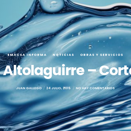
EMACSA INFORMA
NOTICIAS
OBRAS Y SERVICIOS
Altolaguirre – Cort
JUAN GALLEGO
24 JULIO, 2015
NO HAY COMENTARIOS