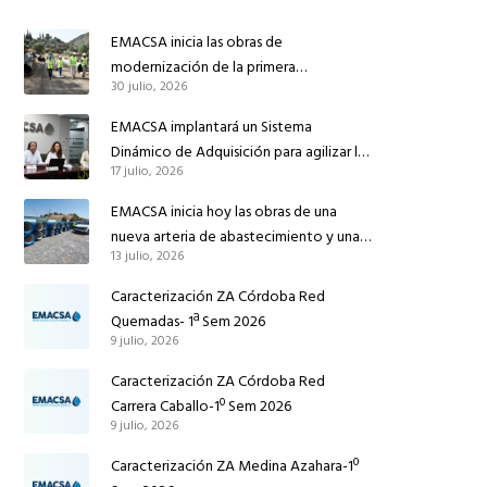
EMACSA inicia las obras de
modernización de la primera
30 julio, 2026
conducción de abastecimiento para
reforzar el suministro de agua de
EMACSA implantará un Sistema
Córdoba
Dinámico de Adquisición para agilizar la
17 julio, 2026
contratación de obras en sus redes e
instalaciones
EMACSA inicia hoy las obras de una
nueva arteria de abastecimiento y una
13 julio, 2026
red de agua no potable en Ingeniero
Ruiz de Azúa
Caracterización ZA Córdoba Red
Quemadas- 1ª Sem 2026
9 julio, 2026
Caracterización ZA Córdoba Red
Carrera Caballo-1º Sem 2026
9 julio, 2026
Caracterización ZA Medina Azahara-1º