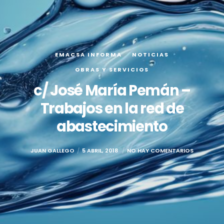
EMACSA INFORMA
NOTICIAS
OBRAS Y SERVICIOS
c/ José María Pemán –
Trabajos en la red de
abastecimiento
JUAN GALLEGO
5 ABRIL, 2018
NO HAY COMENTARIOS