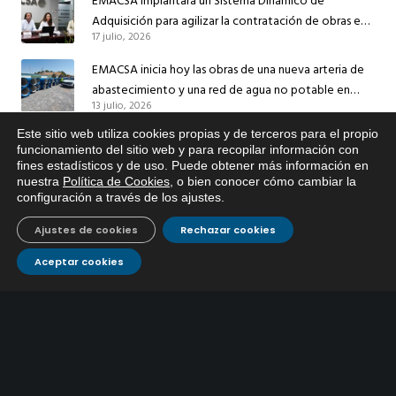
EMACSA implantará un Sistema Dinámico de
Adquisición para agilizar la contratación de obras en
17 julio, 2026
sus redes e instalaciones
EMACSA inicia hoy las obras de una nueva arteria de
abastecimiento y una red de agua no potable en
13 julio, 2026
Ingeniero Ruiz de Azúa
Este sitio web utiliza cookies propias y de terceros para el propio
Caracterización ZA Córdoba Red Quemadas- 1ª Sem
x
funcionamiento del sitio web y para recopilar información con
2026
fines estadísticos y de uso. Puede obtener más información en
Si tiene cualquier duda sobre
9 julio, 2026
nuestra
Política de Cookies
, o bien conocer cómo cambiar la
EMACSA, haga click abajo.
configuración a través de los ajustes
.
Caracterización ZA Córdoba Red Carrera Caballo-1º
Sem 2026
Ajustes de cookies
Rechazar cookies
9 julio, 2026
Aceptar cookies
Caracterización ZA Medina Azahara-1º Sem 2026
9 julio, 2026
CONTÁCTANOS