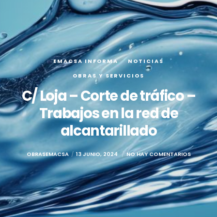
EMACSA INFORMA
NOTICIAS
OBRAS Y SERVICIOS
C/ Loja – Corte de tráfico –
Trabajos en la red de
alcantarillado
OBRASEMACSA
13 JUNIO, 2024
NO HAY COMENTARIOS