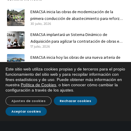
EMACSA inicia las obras de modernización de la
primera conducción de abastecimiento para reforzar
30 julio, 2026
el suministro de agua de Córdoba
EMACSA implantará un Sistema Dinámico de
Adquisición para agilizar la contratación de obras en
17 julio, 2026
sus redes e instalaciones
EMACSA inicia hoy las obras de una nueva arteria de
abastecimiento y una red de agua no potable en
Este sitio web utiliza cookies propias y de terceros para el propio
13 julio, 2026
Ingeniero Ruiz de Azúa
x
funcionamiento del sitio web y para recopilar información con
Caracterización ZA Córdoba Red Quemadas- 1ª Sem
fines estadísticos y de uso. Puede obtener más información en
Si tiene cualquier duda sobre
nuestra
Política de Cookies
, o bien conocer cómo cambiar la
EMACSA, haga click abajo.
2026
configuración a través de los ajustes
.
9 julio, 2026
Ajustes de cookies
Rechazar cookies
Caracterización ZA Córdoba Red Carrera Caballo-1º
Sem 2026
Aceptar cookies
9 julio, 2026
Caracterización ZA Medina Azahara-1º Sem 2026