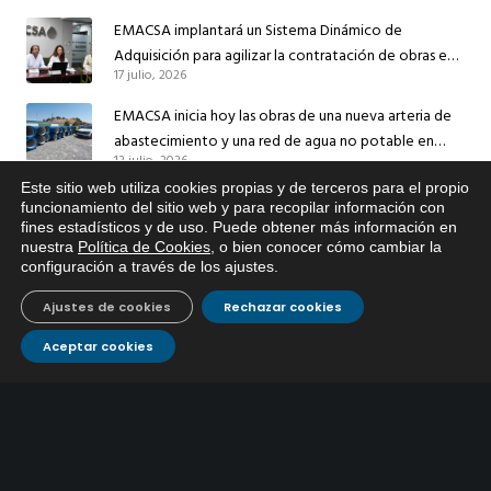
EMACSA implantará un Sistema Dinámico de
Adquisición para agilizar la contratación de obras en
17 julio, 2026
sus redes e instalaciones
EMACSA inicia hoy las obras de una nueva arteria de
abastecimiento y una red de agua no potable en
13 julio, 2026
Ingeniero Ruiz de Azúa
Este sitio web utiliza cookies propias y de terceros para el propio
Caracterización ZA Córdoba Red Quemadas- 1ª Sem
x
funcionamiento del sitio web y para recopilar información con
2026
fines estadísticos y de uso. Puede obtener más información en
Si tiene cualquier duda sobre
9 julio, 2026
nuestra
Política de Cookies
, o bien conocer cómo cambiar la
EMACSA, haga click abajo.
configuración a través de los ajustes
.
Caracterización ZA Córdoba Red Carrera Caballo-1º
Ajustes de cookies
Rechazar cookies
Sem 2026
9 julio, 2026
Aceptar cookies
Caracterización ZA Medina Azahara-1º Sem 2026
9 julio, 2026