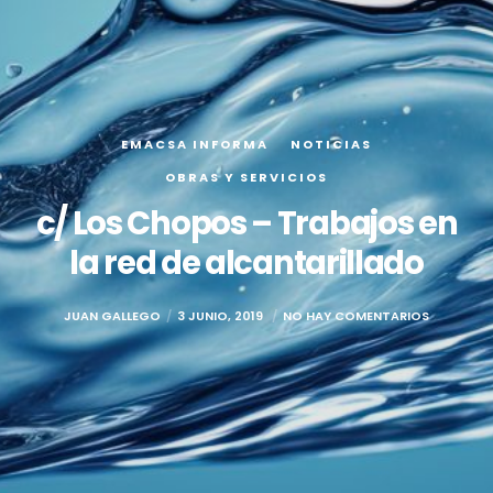
EMACSA INFORMA
NOTICIAS
OBRAS Y SERVICIOS
c/ Los Chopos – Trabajos en
la red de alcantarillado
JUAN GALLEGO
3 JUNIO, 2019
NO HAY COMENTARIOS