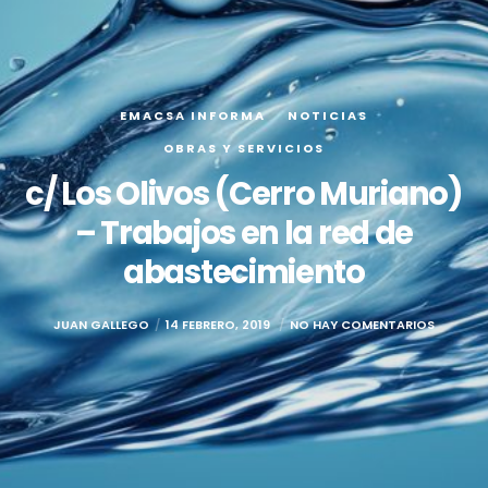
EMACSA INFORMA
NOTICIAS
OBRAS Y SERVICIOS
c/ Los Olivos (Cerro Muriano)
– Trabajos en la red de
abastecimiento
JUAN GALLEGO
14 FEBRERO, 2019
NO HAY COMENTARIOS