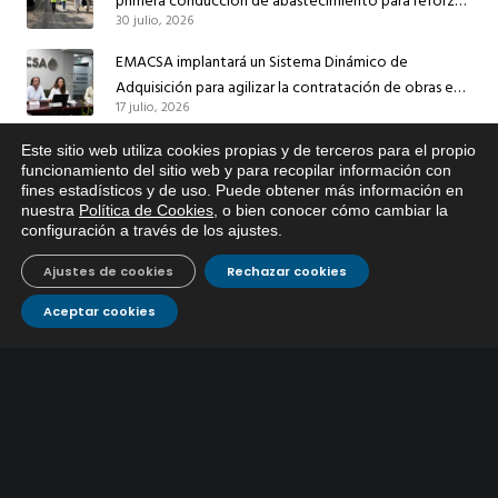
primera conducción de abastecimiento para reforzar
30 julio, 2026
el suministro de agua de Córdoba
EMACSA implantará un Sistema Dinámico de
Adquisición para agilizar la contratación de obras en
17 julio, 2026
sus redes e instalaciones
EMACSA inicia hoy las obras de una nueva arteria de
Este sitio web utiliza cookies propias y de terceros para el propio
x
abastecimiento y una red de agua no potable en
funcionamiento del sitio web y para recopilar información con
fines estadísticos y de uso. Puede obtener más información en
Si tiene cualquier duda sobre
13 julio, 2026
Ingeniero Ruiz de Azúa
nuestra
Política de Cookies
, o bien conocer cómo cambiar la
EMACSA, haga click abajo.
configuración a través de los ajustes
.
Caracterización ZA Córdoba Red Quemadas- 1ª Sem
2026
Ajustes de cookies
Rechazar cookies
9 julio, 2026
Aceptar cookies
Caracterización ZA Córdoba Red Carrera Caballo-1º
Sem 2026
9 julio, 2026
CONTÁCTANOS