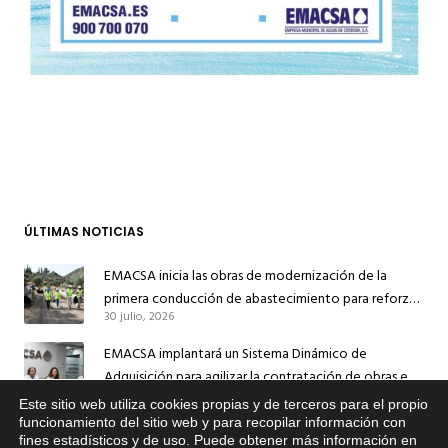
ÚLTIMAS NOTICIAS
EMACSA inicia las obras de modernización de la
primera conducción de abastecimiento para reforzar
30 julio, 2026
el suministro de agua de Córdoba
EMACSA implantará un Sistema Dinámico de
Adquisición para agilizar la contratación de obras en
17 julio, 2026
sus redes e instalaciones
Este sitio web utiliza cookies propias y de terceros para el propio
x
funcionamiento del sitio web y para recopilar información con
EMACSA inicia hoy las obras de una nueva arteria de
fines estadísticos y de uso. Puede obtener más información en
Si tiene cualquier duda sobre