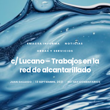
EMACSA INFORMA
NOTICIAS
OBRAS Y SERVICIOS
c/ Lucano – Trabajos en la
red de alcantarillado
JUAN GALLEGO
13 SEPTIEMBRE, 2021
NO HAY COMENTARIOS