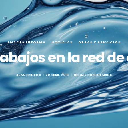
EMACSA INFORMA
NOTICIAS
OBRAS Y SERVICIOS
abajos en la red de
JUAN GALLEGO
20 ABRIL, 2018
NO HAY COMENTARIOS