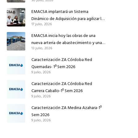
30 julio, 2026
conducción de abastecimiento para
reforzar el suministro de agua de
EMACSA implantará un Sistema
Córdoba
Dinámico de Adquisición para agilizar la
17 julio, 2026
contratación de obras en sus redes e
instalaciones
EMACSA inicia hoy las obras de una
nueva arteria de abastecimiento y una
13 julio, 2026
red de agua no potable en Ingeniero
Ruiz de Azúa
Caracterización ZA Córdoba Red
Quemadas- 1ª Sem 2026
9 julio, 2026
Caracterización ZA Córdoba Red
Carrera Caballo-1º Sem 2026
9 julio, 2026
Caracterización ZA Medina Azahara-1º
Sem 2026
9 julio, 2026