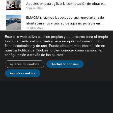
Adquisición para agilizar la contratación de obras en
17 julio, 2026
sus redes e instalaciones
EMACSA inicia hoy las obras de una nueva arteria de
abastecimiento y una red de agua no potable en
13 julio, 2026
Ingeniero Ruiz de Azúa
Caracterización ZA Córdoba Red Quemadas- 1ª Sem
Este sitio web utiliza cookies propias y de terceros para el propio
x
funcionamiento del sitio web y para recopilar información con
2026
fines estadísticos y de uso. Puede obtener más información en
Si tiene cualquier duda sobre
9 julio, 2026
nuestra
Política de Cookies
, o bien conocer cómo cambiar la
EMACSA, haga click abajo.
configuración a través de los ajustes
.
Caracterización ZA Córdoba Red Carrera Caballo-1º
Sem 2026
Ajustes de cookies
Rechazar cookies
9 julio, 2026
Aceptar cookies
Caracterización ZA Medina Azahara-1º Sem 2026
9 julio, 2026
CONTÁCTANOS