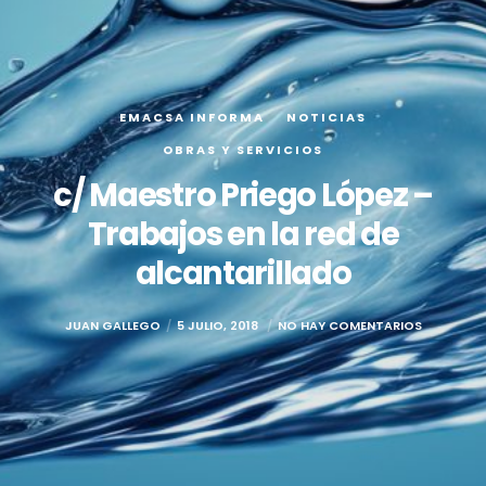
EMACSA INFORMA
NOTICIAS
OBRAS Y SERVICIOS
c/ Maestro Priego López –
Trabajos en la red de
alcantarillado
JUAN GALLEGO
5 JULIO, 2018
NO HAY COMENTARIOS