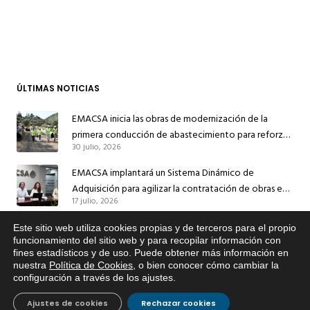
ÚLTIMAS NOTICIAS
EMACSA inicia las obras de modernización de la
primera conducción de abastecimiento para reforzar
30 julio, 2026
el suministro de agua de Córdoba
EMACSA implantará un Sistema Dinámico de
Adquisición para agilizar la contratación de obras en
17 julio, 2026
sus redes e instalaciones
EMACSA inicia hoy las obras de una nueva arteria de
Este sitio web utiliza cookies propias y de terceros para el propio
x
abastecimiento y una red de agua no potable en
funcionamiento del sitio web y para recopilar información con
fines estadísticos y de uso. Puede obtener más información en
Si tiene cualquier duda sobre
13 julio, 2026
Ingeniero Ruiz de Azúa
nuestra
Política de Cookies
, o bien conocer cómo cambiar la
EMACSA, haga click abajo.
configuración a través de los ajustes
.
Caracterización ZA Córdoba Red Quemadas- 1ª Sem
2026
Ajustes de cookies
Rechazar cookies
9 julio, 2026