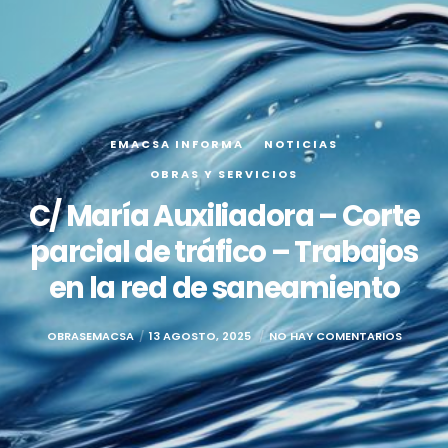
EMACSA INFORMA
NOTICIAS
OBRAS Y SERVICIOS
C/ María Auxiliadora – Corte
parcial de tráfico – Trabajos
en la red de saneamiento
OBRASEMACSA
13 AGOSTO, 2025
NO HAY COMENTARIOS