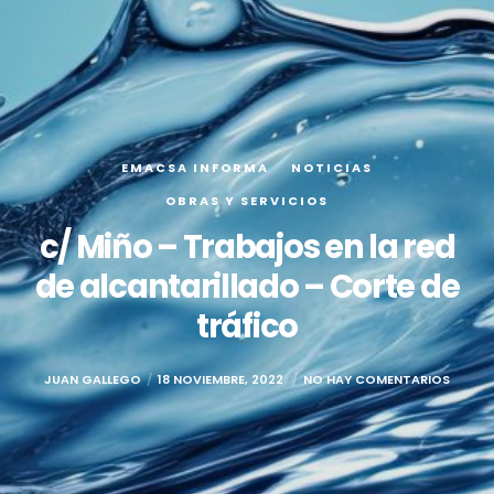
EMACSA INFORMA
NOTICIAS
OBRAS Y SERVICIOS
c/ Miño – Trabajos en la red
de alcantarillado – Corte de
tráfico
JUAN GALLEGO
18 NOVIEMBRE, 2022
NO HAY COMENTARIOS