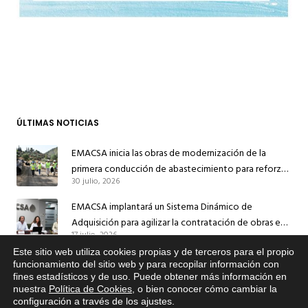
ÚLTIMAS NOTICIAS
EMACSA inicia las obras de modernización de la
primera conducción de abastecimiento para reforzar
30 julio, 2026
el suministro de agua de Córdoba
EMACSA implantará un Sistema Dinámico de
Adquisición para agilizar la contratación de obras en
17 julio, 2026
sus redes e instalaciones
Este sitio web utiliza cookies propias y de terceros para el propio
EMACSA inicia hoy las obras de una nueva arteria de
x
funcionamiento del sitio web y para recopilar información con
abastecimiento y una red de agua no potable en
fines estadísticos y de uso. Puede obtener más información en
Si tiene cualquier duda sobre
13 julio, 2026
nuestra
Política de Cookies
, o bien conocer cómo cambiar la
Ingeniero Ruiz de Azúa
EMACSA, haga click abajo.
configuración a través de los ajustes
.