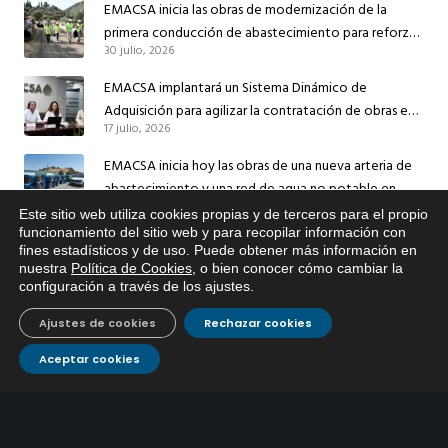
EMACSA inicia las obras de modernización de la
primera conducción de abastecimiento para reforzar
30 julio, 2026
el suministro de agua de Córdoba
EMACSA implantará un Sistema Dinámico de
Adquisición para agilizar la contratación de obras en
17 julio, 2026
sus redes e instalaciones
EMACSA inicia hoy las obras de una nueva arteria de
abastecimiento y una red de agua no potable en
13 julio, 2026
Ingeniero Ruiz de Azúa
Este sitio web utiliza cookies propias y de terceros para el propio
x
funcionamiento del sitio web y para recopilar información con
Caracterización ZA Córdoba Red Quemadas- 1ª Sem
fines estadísticos y de uso. Puede obtener más información en
Si tiene cualquier duda sobre
2026
nuestra
Política de Cookies
, o bien conocer cómo cambiar la
EMACSA, haga click abajo.
9 julio, 2026
configuración a través de los ajustes
.
Caracterización ZA Córdoba Red Carrera Caballo-1º
Ajustes de cookies
Rechazar cookies
Sem 2026
Aceptar cookies
9 julio, 2026
Caracterización ZA Medina Azahara-1º Sem 2026
9 julio, 2026