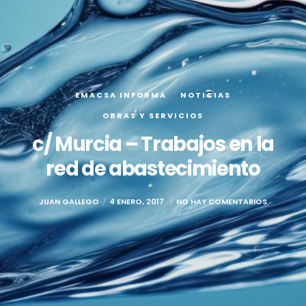
EMACSA INFORMA
NOTICIAS
OBRAS Y SERVICIOS
c/ Murcia – Trabajos en la
red de abastecimiento
JUAN GALLEGO
4 ENERO, 2017
NO HAY COMENTARIOS