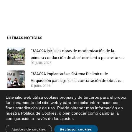
ÚLTIMAS NOTICIAS
EMACSA inicia las obras de modernización de la
primera conducción de abastecimiento para reforzar
30 julio, 2026
el suministro de agua de Córdoba
EMACSA implantará un Sistema Dinámico de
Adquisición para agilizar la contratación de obras en
17 julio, 2026
sus redes e instalaciones
EMACSA inicia hoy las obras de una nueva arteria de
Este sitio web utiliza cookies propias y de terceros para el propio
x
funcionamiento del sitio web y para recopilar información con
abastecimiento y una red de agua no potable en
fines estadísticos y de uso. Puede obtener más información en
Si tiene cualquier duda sobre
13 julio, 2026
Ingeniero Ruiz de Azúa
nuestra
Política de Cookies
, o bien conocer cómo cambiar la
EMACSA, haga click abajo.
configuración a través de los ajustes
.
Caracterización ZA Córdoba Red Quemadas- 1ª Sem
2026
Ajustes de cookies
Rechazar cookies
9 julio, 2026