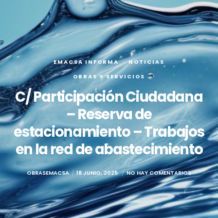
EMACSA INFORMA
NOTICIAS
OBRAS Y SERVICIOS
C/ Participación Ciudadana
– Reserva de
estacionamiento – Trabajos
en la red de abastecimiento
OBRASEMACSA
18 JUNIO, 2025
NO HAY COMENTARIOS