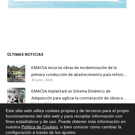
ÚLTIMAS NOTICIAS
EMACSA inicia las obras de modernización de la
primera conducción de abastecimiento para reforzar
30 julio, 2026
el suministro de agua de Córdoba
EMACSA implantará un Sistema Dinámico de
Adquisición para agilizar la contratación de obras en
17 julio, 2026
sus redes e instalaciones
Este sitio web utiliza cookies propias y de terceros para el propio
EMACSA inicia hoy las obras de una nueva arteria de
x
funcionamiento del sitio web y para recopilar información con
abastecimiento y una red de agua no potable en
fines estadísticos y de uso. Puede obtener más información en
Si tiene cualquier duda sobre
13 julio, 2026
nuestra
Política de Cookies
, o bien conocer cómo cambiar la
Ingeniero Ruiz de Azúa
EMACSA, haga click abajo.
configuración a través de los ajustes
.