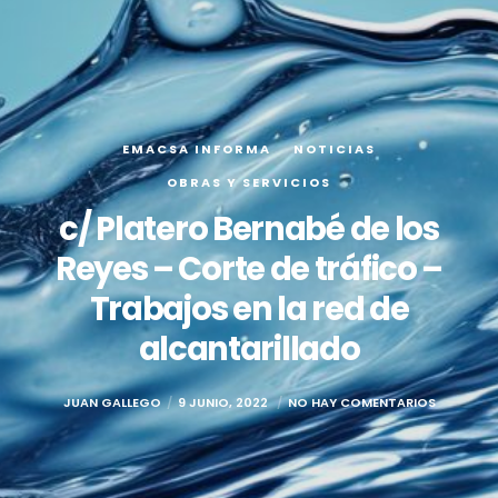
EMACSA INFORMA
NOTICIAS
OBRAS Y SERVICIOS
c/ Platero Bernabé de los
Reyes – Corte de tráfico –
Trabajos en la red de
alcantarillado
JUAN GALLEGO
9 JUNIO, 2022
NO HAY COMENTARIOS