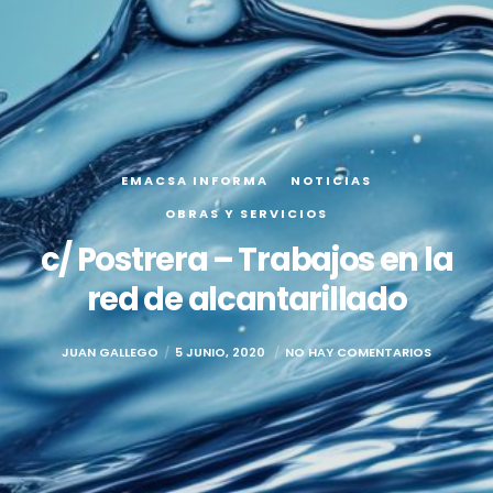
EMACSA INFORMA
NOTICIAS
OBRAS Y SERVICIOS
c/ Postrera – Trabajos en la
red de alcantarillado
JUAN GALLEGO
5 JUNIO, 2020
NO HAY COMENTARIOS