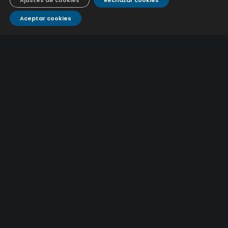
Ajustes de cookies
Rechazar cookies
9 julio, 2026
Aceptar cookies
Caracterización ZA Córdoba Red Carrera Caballo-1º
Sem 2026
9 julio, 2026
Caracterización ZA Medina Azahara-1º Sem 2026
9 julio, 2026
CONTÁCTANOS
Atención al
Corporativo
C/ De los Plateros, 1
14006 Córdoba
cliente
957 222 500
aguacor@emacsa.es
900 700 070
atcliente@emacsa.es