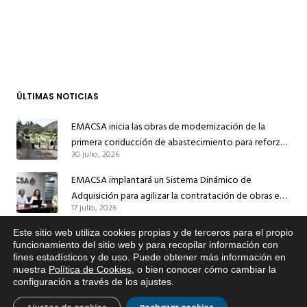
ÚLTIMAS NOTICIAS
EMACSA inicia las obras de modernización de la
primera conducción de abastecimiento para reforzar
30 julio, 2026
el suministro de agua de Córdoba
EMACSA implantará un Sistema Dinámico de
Adquisición para agilizar la contratación de obras en
17 julio, 2026
sus redes e instalaciones
EMACSA inicia hoy las obras de una nueva arteria de
Este sitio web utiliza cookies propias y de terceros para el propio
x
funcionamiento del sitio web y para recopilar información con
abastecimiento y una red de agua no potable en
fines estadísticos y de uso. Puede obtener más información en
Si tiene cualquier duda sobre
13 julio, 2026
Ingeniero Ruiz de Azúa
nuestra
Política de Cookies
, o bien conocer cómo cambiar la
EMACSA, haga click abajo.
configuración a través de los ajustes
.
Caracterización ZA Córdoba Red Quemadas- 1ª Sem
2026