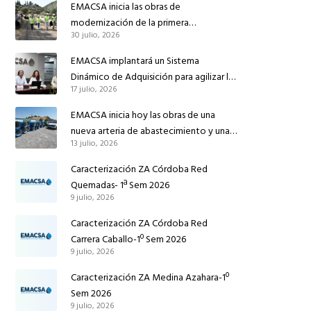
EMACSA inicia las obras de
modernización de la primera
30 julio, 2026
conducción de abastecimiento para
reforzar el suministro de agua de
EMACSA implantará un Sistema
Córdoba
Dinámico de Adquisición para agilizar la
17 julio, 2026
contratación de obras en sus redes e
instalaciones
EMACSA inicia hoy las obras de una
nueva arteria de abastecimiento y una
13 julio, 2026
red de agua no potable en Ingeniero
Ruiz de Azúa
Caracterización ZA Córdoba Red
Quemadas- 1ª Sem 2026
9 julio, 2026
Caracterización ZA Córdoba Red
Carrera Caballo-1º Sem 2026
9 julio, 2026
Caracterización ZA Medina Azahara-1º
Sem 2026
9 julio, 2026