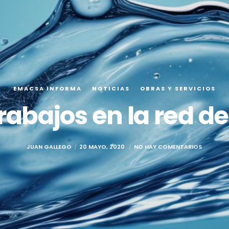
EMACSA INFORMA
NOTICIAS
OBRAS Y SERVICIOS
rabajos en la red d
JUAN GALLEGO
20 MAYO, 2020
NO HAY COMENTARIOS