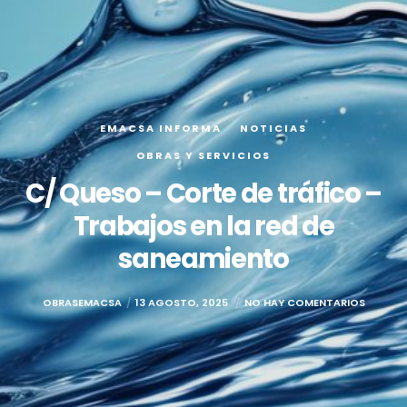
EMACSA INFORMA
NOTICIAS
OBRAS Y SERVICIOS
C/ Queso – Corte de tráfico –
Trabajos en la red de
saneamiento
OBRASEMACSA
13 AGOSTO, 2025
NO HAY COMENTARIOS