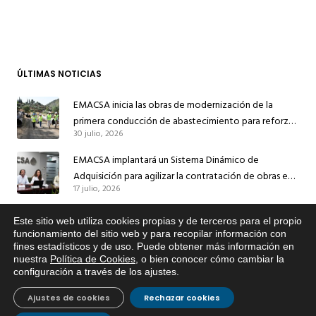
ÚLTIMAS NOTICIAS
EMACSA inicia las obras de modernización de la
primera conducción de abastecimiento para reforzar
30 julio, 2026
el suministro de agua de Córdoba
EMACSA implantará un Sistema Dinámico de
Adquisición para agilizar la contratación de obras en
17 julio, 2026
sus redes e instalaciones
EMACSA inicia hoy las obras de una nueva arteria de
Este sitio web utiliza cookies propias y de terceros para el propio
abastecimiento y una red de agua no potable en
x
funcionamiento del sitio web y para recopilar información con
13 julio, 2026
Ingeniero Ruiz de Azúa
fines estadísticos y de uso. Puede obtener más información en
Si tiene cualquier duda sobre
nuestra
Política de Cookies
, o bien conocer cómo cambiar la
EMACSA, haga click abajo.
Caracterización ZA Córdoba Red Quemadas- 1ª Sem
configuración a través de los ajustes
.
2026
Ajustes de cookies
Rechazar cookies
9 julio, 2026