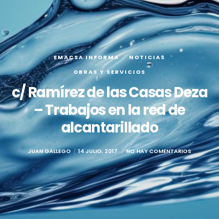
EMACSA INFORMA
NOTICIAS
OBRAS Y SERVICIOS
c/ Ramírez de las Casas Deza
– Trabajos en la red de
alcantarillado
JUAN GALLEGO
14 JULIO, 2017
NO HAY COMENTARIOS