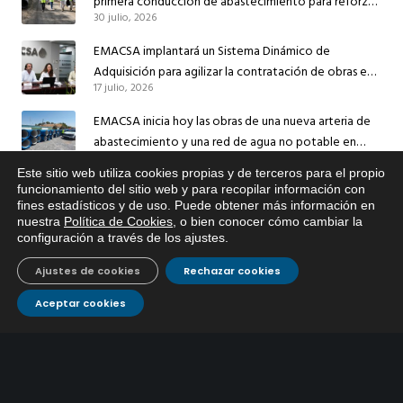
primera conducción de abastecimiento para reforzar
30 julio, 2026
el suministro de agua de Córdoba
EMACSA implantará un Sistema Dinámico de
Adquisición para agilizar la contratación de obras en
17 julio, 2026
sus redes e instalaciones
EMACSA inicia hoy las obras de una nueva arteria de
abastecimiento y una red de agua no potable en
13 julio, 2026
Ingeniero Ruiz de Azúa
Este sitio web utiliza cookies propias y de terceros para el propio
x
Caracterización ZA Córdoba Red Quemadas- 1ª Sem
funcionamiento del sitio web y para recopilar información con
fines estadísticos y de uso. Puede obtener más información en
Si tiene cualquier duda sobre
2026
nuestra
Política de Cookies
, o bien conocer cómo cambiar la
EMACSA, haga click abajo.
9 julio, 2026
configuración a través de los ajustes
.
Caracterización ZA Córdoba Red Carrera Caballo-1º
Ajustes de cookies
Rechazar cookies
Sem 2026
9 julio, 2026
Aceptar cookies
Caracterización ZA Medina Azahara-1º Sem 2026
9 julio, 2026