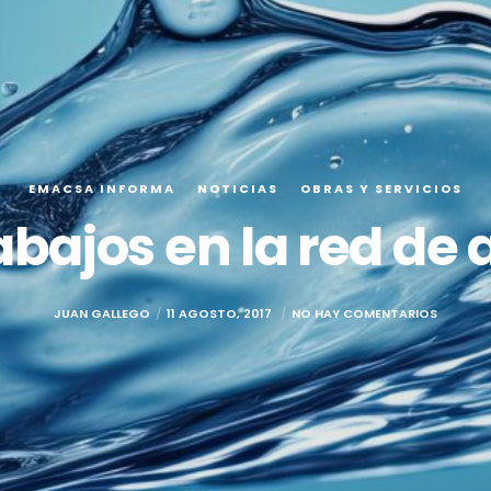
EMACSA INFORMA
NOTICIAS
OBRAS Y SERVICIOS
abajos en la red de
JUAN GALLEGO
11 AGOSTO, 2017
NO HAY COMENTARIOS