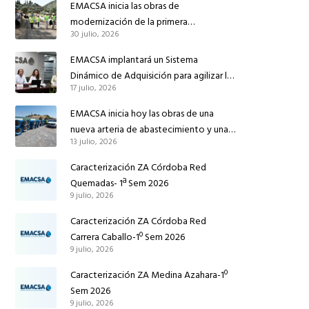
EMACSA inicia las obras de
modernización de la primera
30 julio, 2026
conducción de abastecimiento para
reforzar el suministro de agua de
EMACSA implantará un Sistema
Córdoba
Dinámico de Adquisición para agilizar la
17 julio, 2026
contratación de obras en sus redes e
instalaciones
EMACSA inicia hoy las obras de una
nueva arteria de abastecimiento y una
13 julio, 2026
red de agua no potable en Ingeniero
Ruiz de Azúa
Caracterización ZA Córdoba Red
Quemadas- 1ª Sem 2026
9 julio, 2026
Caracterización ZA Córdoba Red
Carrera Caballo-1º Sem 2026
9 julio, 2026
Caracterización ZA Medina Azahara-1º
Sem 2026
9 julio, 2026