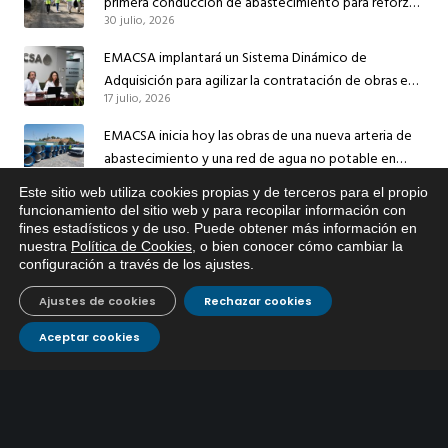
primera conducción de abastecimiento para reforzar
30 julio, 2026
el suministro de agua de Córdoba
EMACSA implantará un Sistema Dinámico de
Adquisición para agilizar la contratación de obras en
17 julio, 2026
sus redes e instalaciones
EMACSA inicia hoy las obras de una nueva arteria de
abastecimiento y una red de agua no potable en
13 julio, 2026
Ingeniero Ruiz de Azúa
Este sitio web utiliza cookies propias y de terceros para el propio
x
Caracterización ZA Córdoba Red Quemadas- 1ª Sem
funcionamiento del sitio web y para recopilar información con
fines estadísticos y de uso. Puede obtener más información en
Si tiene cualquier duda sobre
2026
nuestra
Política de Cookies
, o bien conocer cómo cambiar la
EMACSA, haga click abajo.
9 julio, 2026
configuración a través de los ajustes
.
Caracterización ZA Córdoba Red Carrera Caballo-1º
Ajustes de cookies
Rechazar cookies
Sem 2026
9 julio, 2026
Aceptar cookies
Caracterización ZA Medina Azahara-1º Sem 2026
9 julio, 2026