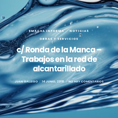
EMACSA INFORMA
NOTICIAS
OBRAS Y SERVICIOS
c/ Ronda de la Manca –
Trabajos en la red de
alcantarillado
JUAN GALLEGO
14 JUNIO, 2018
NO HAY COMENTARIOS