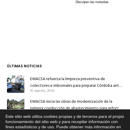
ÚLTIMAS NOTICIAS
EMACSA refuerza la limpieza preventiva de
colectores e imbornales para preparar Córdoba ante
10 agosto, 2026
las lluvias
EMACSA inicia las obras de modernización de la
primera conducción de abastecimiento para reforzar
30 julio, 2026
el suministro de agua de Córdoba
Este sitio web utiliza cookies propias y de terceros para el propio
x
funcionamiento del sitio web y para recopilar información con
EMACSA implantará un Sistema Dinámico de
fines estadísticos y de uso. Puede obtener más información en
Si tiene cualquier duda sobre