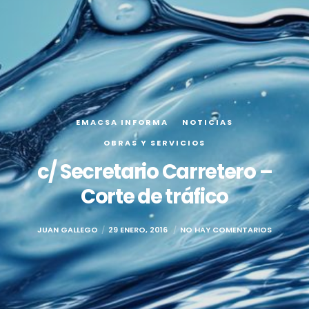
EMACSA INFORMA
NOTICIAS
OBRAS Y SERVICIOS
c/ Secretario Carretero –
Corte de tráfico
JUAN GALLEGO
29 ENERO, 2016
NO HAY COMENTARIOS