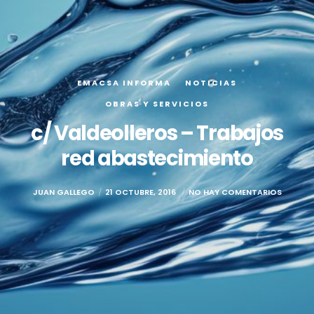
EMACSA INFORMA
NOTICIAS
OBRAS Y SERVICIOS
c/ Valdeolleros – Trabajos
red abastecimiento
JUAN GALLEGO
21 OCTUBRE, 2016
NO HAY COMENTARIOS