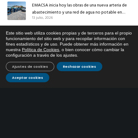
EMACSA inicia hoy las obras de una nueva arteria de
abastecimiento y una red de agua no potable en
13 julio, 2026
Ingeniero Ruiz de Azúa
Caracterización ZA Córdoba Red Quemadas- 1ª Sem
Este sitio web utiliza cookies propias y de terceros para el propio
2026
x
funcionamiento del sitio web y para recopilar información con
9 julio, 2026
fines estadísticos y de uso. Puede obtener más información en
Si tiene cualquier duda sobre
nuestra
Política de Cookies
, o bien conocer cómo cambiar la
EMACSA, haga click abajo.
Caracterización ZA Córdoba Red Carrera Caballo-1º
configuración a través de los ajustes
.
Sem 2026
9 julio, 2026
Ajustes de cookies
Rechazar cookies
Aceptar cookies
Caracterización ZA Medina Azahara-1º Sem 2026
9 julio, 2026
CONTÁCTANOS