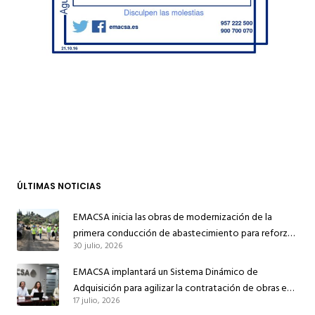
ÚLTIMAS NOTICIAS
EMACSA inicia las obras de modernización de la
primera conducción de abastecimiento para reforzar
30 julio, 2026
el suministro de agua de Córdoba
EMACSA implantará un Sistema Dinámico de
Adquisición para agilizar la contratación de obras en
17 julio, 2026
sus redes e instalaciones