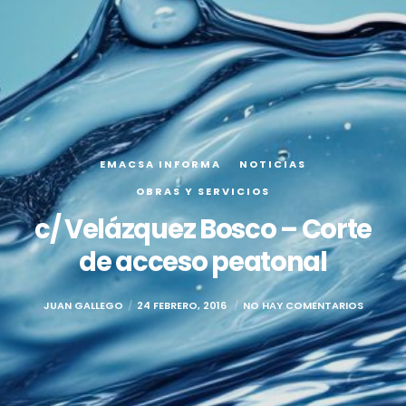
EMACSA INFORMA
NOTICIAS
OBRAS Y SERVICIOS
c/ Velázquez Bosco – Corte
de acceso peatonal
JUAN GALLEGO
24 FEBRERO, 2016
NO HAY COMENTARIOS