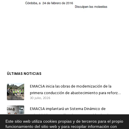
ÚLTIMAS NOTICIAS
EMACSA inicia las obras de modernización de la
primera conducción de abastecimiento para reforzar
30 julio, 2026
el suministro de agua de Córdoba
EMACSA implantará un Sistema Dinámico de
Adquisición para agilizar la contratación de obras en
17 julio, 2026
sus redes e instalaciones
Este sitio web utiliza cookies propias y de terceros para el propio
x
funcionamiento del sitio web y para recopilar información con