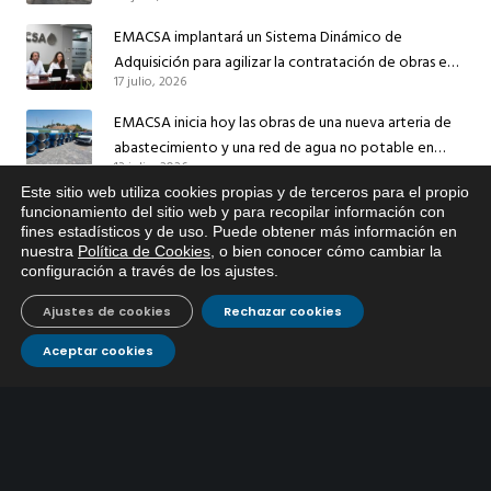
el suministro de agua de Córdoba
EMACSA implantará un Sistema Dinámico de
Adquisición para agilizar la contratación de obras en
17 julio, 2026
sus redes e instalaciones
EMACSA inicia hoy las obras de una nueva arteria de
abastecimiento y una red de agua no potable en
13 julio, 2026
Ingeniero Ruiz de Azúa
Este sitio web utiliza cookies propias y de terceros para el propio
Caracterización ZA Córdoba Red Quemadas- 1ª Sem
x
funcionamiento del sitio web y para recopilar información con
2026
fines estadísticos y de uso. Puede obtener más información en
Si tiene cualquier duda sobre
nuestra
Política de Cookies
, o bien conocer cómo cambiar la
9 julio, 2026
EMACSA, haga click abajo.
configuración a través de los ajustes
.
Caracterización ZA Córdoba Red Carrera Caballo-1º
Ajustes de cookies
Rechazar cookies
Sem 2026
9 julio, 2026
Aceptar cookies
Caracterización ZA Medina Azahara-1º Sem 2026
9 julio, 2026