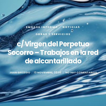
EMACSA INFORMA
NOTICIAS
OBRAS Y SERVICIOS
c/ Virgen del Perpetuo
Socorro – Trabajos en la red
de alcantarillado
JUAN GALLEGO
13 NOVIEMBRE, 2020
NO HAY COMENTARIOS