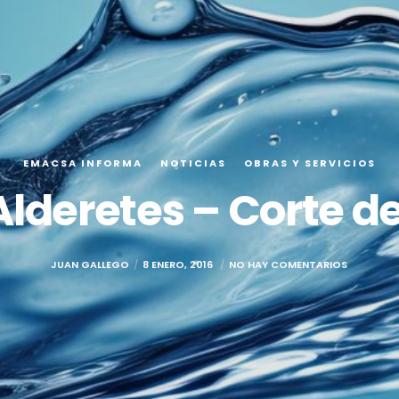
EMACSA INFORMA
NOTICIAS
OBRAS Y SERVICIOS
Alderetes – Corte de
JUAN GALLEGO
8 ENERO, 2016
NO HAY COMENTARIOS