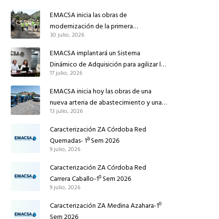
EMACSA inicia las obras de
modernización de la primera
30 julio, 2026
conducción de abastecimiento para
reforzar el suministro de agua de
EMACSA implantará un Sistema
Córdoba
Dinámico de Adquisición para agilizar la
17 julio, 2026
contratación de obras en sus redes e
instalaciones
EMACSA inicia hoy las obras de una
nueva arteria de abastecimiento y una
13 julio, 2026
red de agua no potable en Ingeniero
Ruiz de Azúa
Caracterización ZA Córdoba Red
Quemadas- 1ª Sem 2026
9 julio, 2026
Caracterización ZA Córdoba Red
Carrera Caballo-1º Sem 2026
9 julio, 2026
Caracterización ZA Medina Azahara-1º
Sem 2026