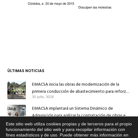
ÚLTIMAS NOTICIAS
EMACSA inicia las obras de modernización de la
primera conducción de abastecimiento para reforzar
30 julio, 2026
el suministro de agua de Córdoba
EMACSA implantará un Sistema Dinámico de
Adquisición para agilizar la contratación de obras en
17 julio, 2026
sus redes e instalaciones
Este sitio web utiliza cookies propias y de terceros para el propio
x
funcionamiento del sitio web y para recopilar información con
EMACSA inicia hoy las obras de una nueva arteria de
fines estadísticos y de uso. Puede obtener más información en
Si tiene cualquier duda sobre