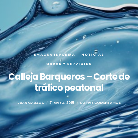
EMACSA INFORMA
NOTICIAS
OBRAS Y SERVICIOS
Calleja Barqueros – Corte de
tráfico peatonal
JUAN GALLEGO
21 MAYO, 2015
NO HAY COMENTARIOS