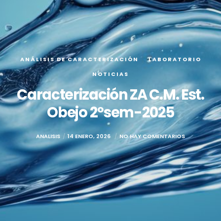
ANÁLISIS DE CARACTERIZACIÓN
LABORATORIO
NOTICIAS
Caracterización ZA C.M. Est.
Obejo 2ºsem-2025
ANALISIS
14 ENERO, 2026
NO HAY COMENTARIOS