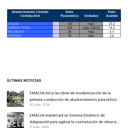
ÚLTIMAS NOTICIAS
EMACSA inicia las obras de modernización de la
primera conducción de abastecimiento para reforzar
30 julio, 2026
el suministro de agua de Córdoba
EMACSA implantará un Sistema Dinámico de
Adquisición para agilizar la contratación de obras en
17 julio, 2026