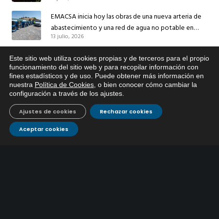
sus redes e instalaciones
EMACSA inicia hoy las obras de una nueva arteria de
abastecimiento y una red de agua no potable en
13 julio, 2026
Ingeniero Ruiz de Azúa
Caracterización ZA Córdoba Red Quemadas- 1ª Sem
Este sitio web utiliza cookies propias y de terceros para el propio
2026
x
funcionamiento del sitio web y para recopilar información con
9 julio, 2026
fines estadísticos y de uso. Puede obtener más información en
Si tiene cualquier duda sobre
nuestra
Política de Cookies
, o bien conocer cómo cambiar la
EMACSA, haga click abajo.
Caracterización ZA Córdoba Red Carrera Caballo-1º
configuración a través de los ajustes
.
Sem 2026
Ajustes de cookies
Rechazar cookies
9 julio, 2026
Aceptar cookies
Caracterización ZA Medina Azahara-1º Sem 2026
9 julio, 2026
CONTÁCTANOS