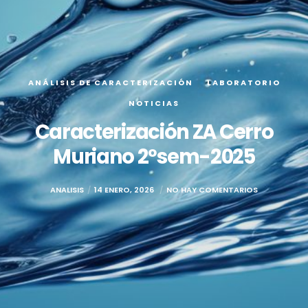
ANÁLISIS DE CARACTERIZACIÓN
LABORATORIO
NOTICIAS
Caracterización ZA Cerro
Muriano 2ºsem-2025
ANALISIS
14 ENERO, 2026
NO HAY COMENTARIOS