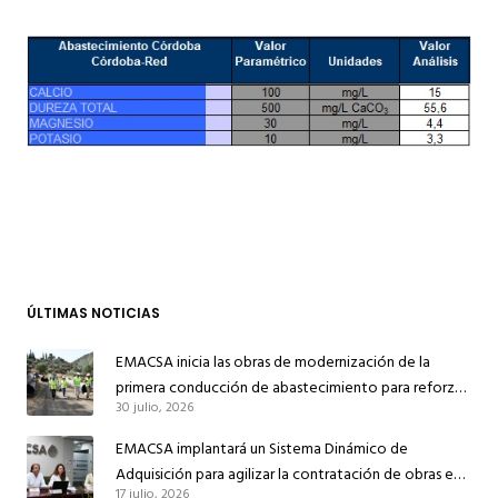
ÚLTIMAS NOTICIAS
EMACSA inicia las obras de modernización de la
primera conducción de abastecimiento para reforzar
30 julio, 2026
el suministro de agua de Córdoba
EMACSA implantará un Sistema Dinámico de
Adquisición para agilizar la contratación de obras en
17 julio, 2026