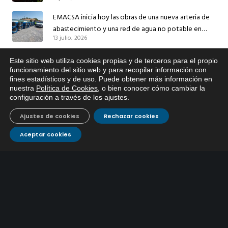
sus redes e instalaciones
EMACSA inicia hoy las obras de una nueva arteria de
abastecimiento y una red de agua no potable en
13 julio, 2026
Ingeniero Ruiz de Azúa
Caracterización ZA Córdoba Red Quemadas- 1ª Sem
Este sitio web utiliza cookies propias y de terceros para el propio
2026
x
funcionamiento del sitio web y para recopilar información con
9 julio, 2026
fines estadísticos y de uso. Puede obtener más información en
Si tiene cualquier duda sobre
nuestra
Política de Cookies
, o bien conocer cómo cambiar la
EMACSA, haga click abajo.
Caracterización ZA Córdoba Red Carrera Caballo-1º
configuración a través de los ajustes
.
Sem 2026
Ajustes de cookies
Rechazar cookies
9 julio, 2026
Aceptar cookies
Caracterización ZA Medina Azahara-1º Sem 2026
9 julio, 2026
CONTÁCTANOS