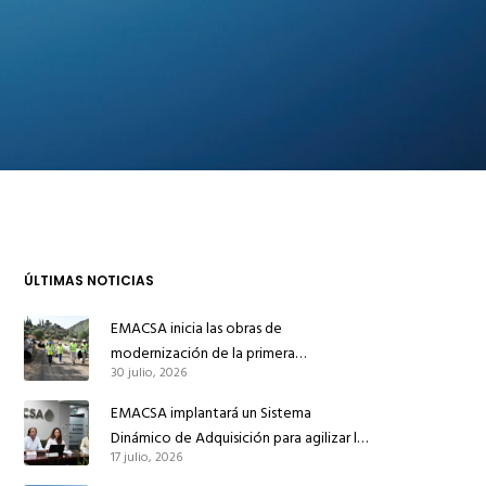
ÚLTIMAS NOTICIAS
EMACSA inicia las obras de
modernización de la primera
30 julio, 2026
conducción de abastecimiento para
reforzar el suministro de agua de
EMACSA implantará un Sistema
Córdoba
Dinámico de Adquisición para agilizar la
17 julio, 2026
contratación de obras en sus redes e