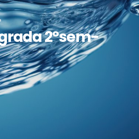
S
egrada 2ºsem-