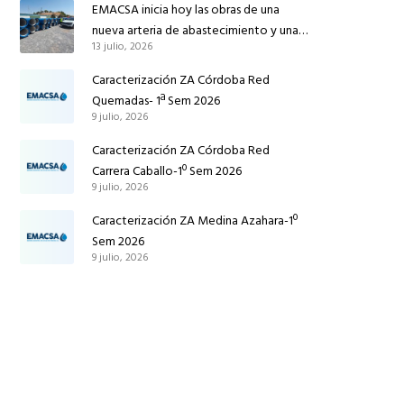
instalaciones
EMACSA inicia hoy las obras de una
nueva arteria de abastecimiento y una
13 julio, 2026
red de agua no potable en Ingeniero
Ruiz de Azúa
Caracterización ZA Córdoba Red
Quemadas- 1ª Sem 2026
9 julio, 2026
Caracterización ZA Córdoba Red
Carrera Caballo-1º Sem 2026
9 julio, 2026
Caracterización ZA Medina Azahara-1º
Sem 2026
9 julio, 2026