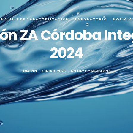
ANÁLISIS DE CARACTERIZACIÓN
LABORATORIO
NOTICIA
ión ZA Córdoba Int
2024
ANALISIS
2 ENERO, 2025
NO HAY COMENTARIOS