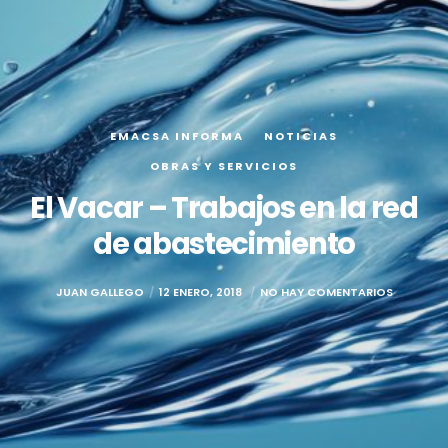
EMACSA INFORMA
NOTICIAS
OBRAS Y SERVICIOS
El Vacar – Trabajos en la red
de abastecimiento
JUAN GALLEGO
12 ENERO, 2018
NO HAY COMENTARIOS