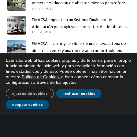
primera conducción de abastecimiento para reforzar
30 julio, 2026
el suministro de agua de Córdoba
EMACSA implantará un Sistema Dinámico de
Adquisición para agilizar la contratación de obras en
17 julio, 2026
sus redes e instalaciones
EMACSA inicia hoy las obras de una nueva arteria de
abastecimiento y una red de agua no potable en
13 julio, 2026
Ingeniero Ruiz de Azúa
Este sitio web utiliza cookies propias y de terceros para el propio
x
funcionamiento del sitio web y para recopilar información con
Caracterización ZA Córdoba Red Quemadas- 1ª Sem
fines estadísticos y de uso. Puede obtener más información en
Si tiene cualquier duda sobre
2026
nuestra
Política de Cookies
, o bien conocer cómo cambiar la
EMACSA, haga click abajo.
9 julio, 2026
configuración a través de los ajustes
.
Caracterización ZA Córdoba Red Carrera Caballo-1º
Ajustes de cookies
Rechazar cookies
Sem 2026
9 julio, 2026
Aceptar cookies
Caracterización ZA Medina Azahara-1º Sem 2026
9 julio, 2026