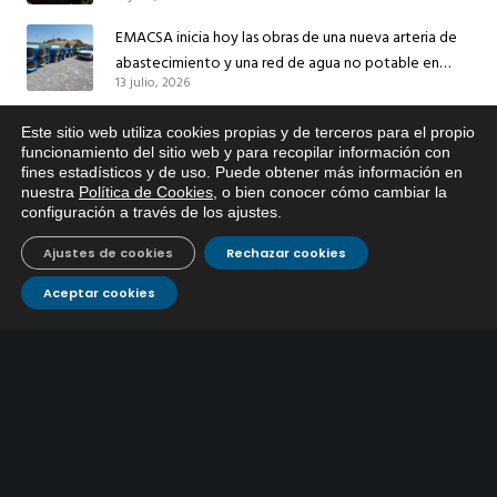
sus redes e instalaciones
EMACSA inicia hoy las obras de una nueva arteria de
abastecimiento y una red de agua no potable en
13 julio, 2026
Ingeniero Ruiz de Azúa
Caracterización ZA Córdoba Red Quemadas- 1ª Sem
Este sitio web utiliza cookies propias y de terceros para el propio
2026
x
funcionamiento del sitio web y para recopilar información con
9 julio, 2026
fines estadísticos y de uso. Puede obtener más información en
Si tiene cualquier duda sobre
nuestra
Política de Cookies
, o bien conocer cómo cambiar la
EMACSA, haga click abajo.
Caracterización ZA Córdoba Red Carrera Caballo-1º
configuración a través de los ajustes
.
Sem 2026
Ajustes de cookies
Rechazar cookies
9 julio, 2026
Aceptar cookies
Caracterización ZA Medina Azahara-1º Sem 2026
9 julio, 2026
CONTÁCTANOS