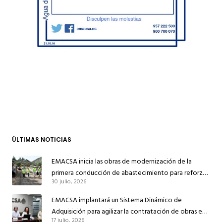
ÚLTIMAS NOTICIAS
EMACSA inicia las obras de modernización de la
primera conducción de abastecimiento para reforzar
30 julio, 2026
el suministro de agua de Córdoba
EMACSA implantará un Sistema Dinámico de
Adquisición para agilizar la contratación de obras en
17 julio, 2026