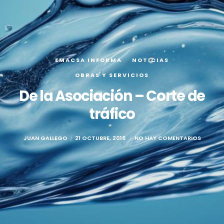
EMACSA INFORMA
NOTICIAS
OBRAS Y SERVICIOS
De la Asociación – Corte de
tráfico
JUAN GALLEGO
21 OCTUBRE, 2016
NO HAY COMENTARIOS