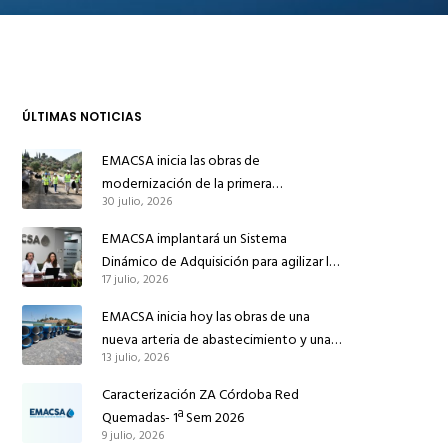
ÚLTIMAS NOTICIAS
EMACSA inicia las obras de
modernización de la primera
30 julio, 2026
conducción de abastecimiento para
reforzar el suministro de agua de
EMACSA implantará un Sistema
Córdoba
Dinámico de Adquisición para agilizar la
17 julio, 2026
contratación de obras en sus redes e
instalaciones
EMACSA inicia hoy las obras de una
nueva arteria de abastecimiento y una
13 julio, 2026
red de agua no potable en Ingeniero
Ruiz de Azúa
Caracterización ZA Córdoba Red
Quemadas- 1ª Sem 2026
9 julio, 2026