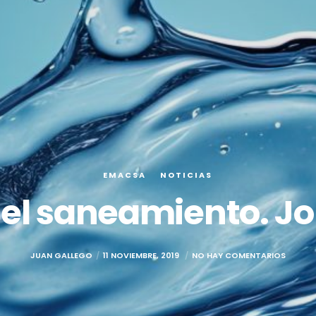
EMACSA
NOTICIAS
el saneamiento. J
JUAN GALLEGO
11 NOVIEMBRE, 2019
NO HAY COMENTARIOS