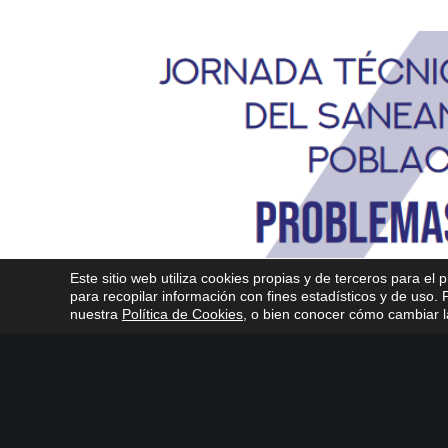
Este sitio web utiliza cookies propias y de terceros para el 
para recopilar información con fines estadísticos y de uso
nuestra
Política de Cookies
, o bien conocer cómo cambiar la