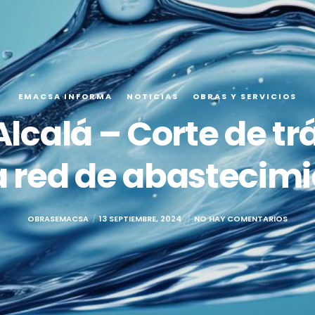
EMACSA INFORMA
NOTICIAS
OBRAS Y SERVICIOS
lcalá – Corte de tr
a red de abastecim
OBRASEMACSA
13 SEPTIEMBRE, 2024
NO HAY COMENTARIOS