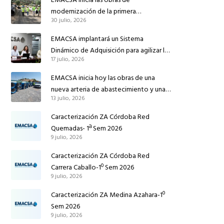
modernización de la primera
30 julio, 2026
conducción de abastecimiento para
reforzar el suministro de agua de
EMACSA implantará un Sistema
Córdoba
Dinámico de Adquisición para agilizar la
17 julio, 2026
contratación de obras en sus redes e
instalaciones
EMACSA inicia hoy las obras de una
nueva arteria de abastecimiento y una
13 julio, 2026
red de agua no potable en Ingeniero
Ruiz de Azúa
Caracterización ZA Córdoba Red
Quemadas- 1ª Sem 2026
9 julio, 2026
Caracterización ZA Córdoba Red
Carrera Caballo-1º Sem 2026
9 julio, 2026
Caracterización ZA Medina Azahara-1º
Sem 2026
9 julio, 2026