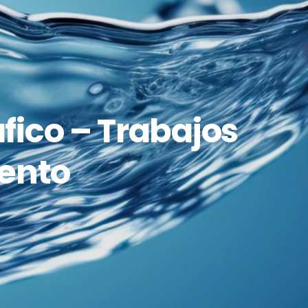
áfico – Trabajos
iento