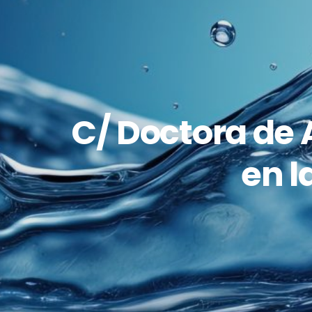
C/ Doctora de A
en l