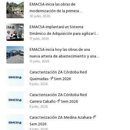
EMACSA inicia las obras de
modernización de la primera
30 julio, 2026
conducción de abastecimiento para
reforzar el suministro de agua de
EMACSA implantará un Sistema
Córdoba
Dinámico de Adquisición para agilizar la
17 julio, 2026
contratación de obras en sus redes e
instalaciones
EMACSA inicia hoy las obras de una
nueva arteria de abastecimiento y una
13 julio, 2026
red de agua no potable en Ingeniero
Ruiz de Azúa
Caracterización ZA Córdoba Red
Quemadas- 1ª Sem 2026
9 julio, 2026
Caracterización ZA Córdoba Red
Carrera Caballo-1º Sem 2026
9 julio, 2026
Caracterización ZA Medina Azahara-1º
Sem 2026
9 julio, 2026