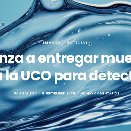
EMACSA
NOTICIAS
za a entregar mue
a la UCO para detec
JUAN GALLEGO
11 SEPTIEMBRE, 2020
NO HAY COMENTARIOS