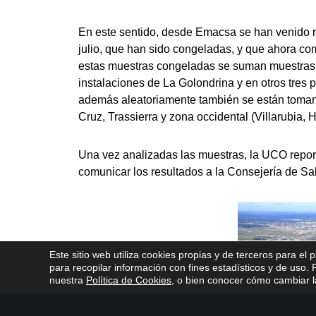
En este sentido, desde Emacsa se han venido 
julio, que han sido congeladas, y que ahora co
estas muestras congeladas se suman muestras 
instalaciones de La Golondrina y en otros tres 
además aleatoriamente también se están toman
Cruz, Trassierra y zona occidental (Villarubia,
Una vez analizadas las muestras, la UCO repor
comunicar los resultados a la Consejería de Sa
Este sitio web utiliza cookies propias y de terceros para el 
para recopilar información con fines estadísticos y de uso
nuestra
Política de Cookies
, o bien conocer cómo cambiar la