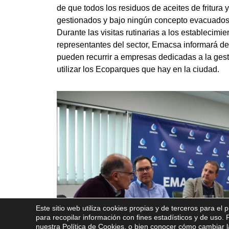
de que todos los residuos de aceites de fritur
gestionados y bajo ningún concepto evacuados
Durante las visitas rutinarias a los establecimi
representantes del sector, Emacsa informará de
pueden recurrir a empresas dedicadas a la gesti
utilizar los Ecoparques que hay en la ciudad.
Este sitio web utiliza cookies propias y de terceros para el 
para recopilar información con fines estadísticos y de uso
nuestra
Política de Cookies
, o bien conocer cómo cambiar la