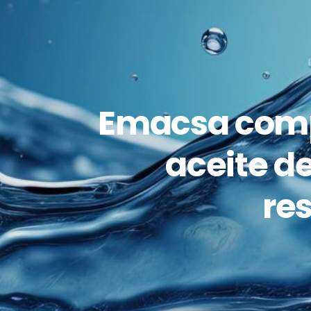
Emacsa comp
aceite de
re