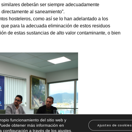
a y similares deberán ser siempre adecuadamente
 directamente al saneamiento”.
entos hosteleros, como así se lo han adelantado a los
 que para la adecuada eliminación de estos residuos
ón de estas sustancias de alto valor contaminante, o bien
propio funcionamiento del sitio web y
. Puede obtener más información en
Ajustes de cookies
 configuración a través de los ajustes
.