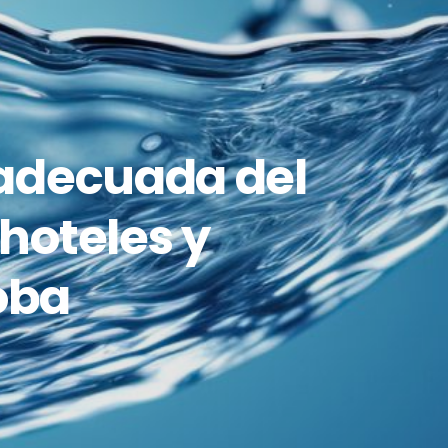
adecuada del
 hoteles y
oba