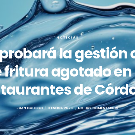
NOTICIAS
robará la gestión 
 fritura agotado en
staurantes de Córd
JUAN GALLEGO
11 ENERO, 2023
NO HAY COMENTARIOS