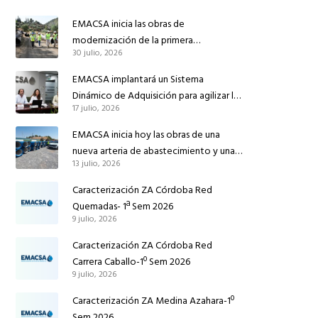
EMACSA inicia las obras de
modernización de la primera
30 julio, 2026
conducción de abastecimiento para
reforzar el suministro de agua de
EMACSA implantará un Sistema
Córdoba
Dinámico de Adquisición para agilizar la
17 julio, 2026
contratación de obras en sus redes e
instalaciones
EMACSA inicia hoy las obras de una
nueva arteria de abastecimiento y una
13 julio, 2026
red de agua no potable en Ingeniero
Ruiz de Azúa
Caracterización ZA Córdoba Red
Quemadas- 1ª Sem 2026
9 julio, 2026
Caracterización ZA Córdoba Red
Carrera Caballo-1º Sem 2026
9 julio, 2026
Caracterización ZA Medina Azahara-1º
Sem 2026