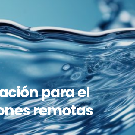
ación para el
ciones remotas