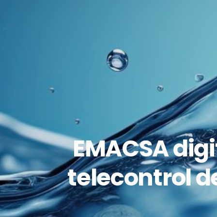
EMACSA digit
telecontrol d