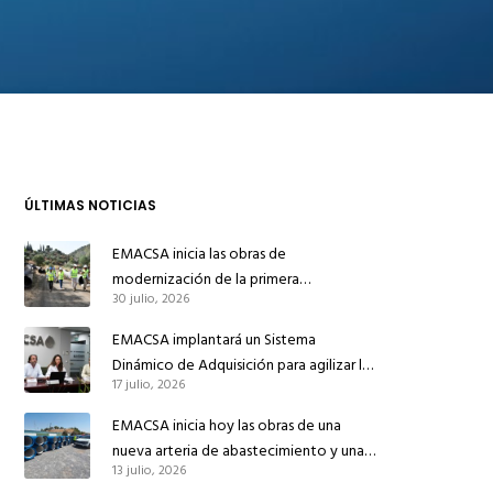
ÚLTIMAS NOTICIAS
EMACSA inicia las obras de
modernización de la primera
30 julio, 2026
conducción de abastecimiento para
reforzar el suministro de agua de
EMACSA implantará un Sistema
Córdoba
Dinámico de Adquisición para agilizar la
17 julio, 2026
contratación de obras en sus redes e
instalaciones
EMACSA inicia hoy las obras de una
nueva arteria de abastecimiento y una
13 julio, 2026
red de agua no potable en Ingeniero