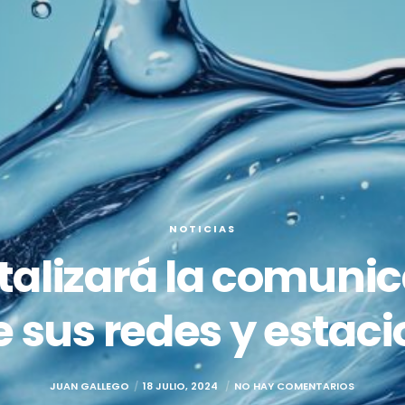
NOTICIAS
alizará la comunic
e sus redes y esta
JUAN GALLEGO
18 JULIO, 2024
NO HAY COMENTARIOS