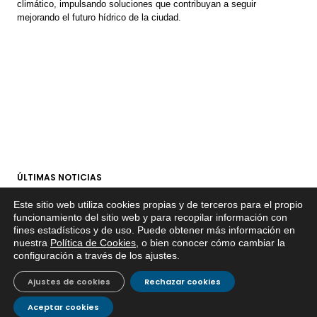
climático, impulsando soluciones que contribuyan a seguir
mejorando el futuro hídrico de la ciudad.
ÚLTIMAS NOTICIAS
Este sitio web utiliza cookies propias y de terceros para el propio
EMACSA inicia las obras de modernización de la
x
funcionamiento del sitio web y para recopilar información con
primera conducción de abastecimiento para reforzar
fines estadísticos y de uso. Puede obtener más información en
Si tiene cualquier duda sobre
30 julio, 2026
el suministro de agua de Córdoba
nuestra
Política de Cookies
, o bien conocer cómo cambiar la
EMACSA, haga click abajo.
configuración a través de los ajustes
.
EMACSA implantará un Sistema Dinámico de
Adquisición para agilizar la contratación de obras en
Ajustes de cookies
Rechazar cookies
17 julio, 2026
sus redes e instalaciones
Aceptar cookies