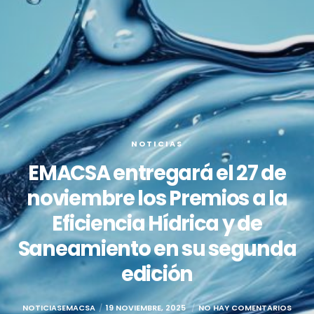
NOTICIAS
EMACSA entregará el 27 de
noviembre los Premios a la
Eficiencia Hídrica y de
Saneamiento en su segunda
edición
NOTICIASEMACSA
19 NOVIEMBRE, 2025
NO HAY COMENTARIOS