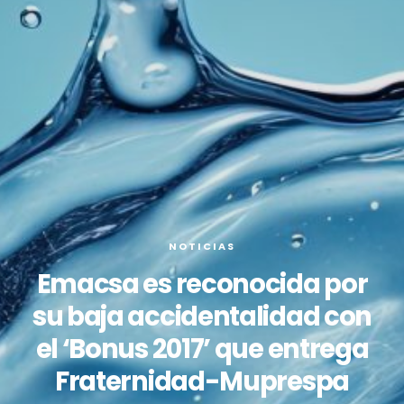
NOTICIAS
Emacsa es reconocida por
su baja accidentalidad con
el ‘Bonus 2017’ que entrega
Fraternidad-Muprespa