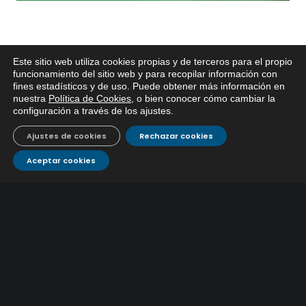
Este sitio web utiliza cookies propias y de terceros para el propio
x
funcionamiento del sitio web y para recopilar información con
fines estadísticos y de uso. Puede obtener más información en
Si tiene cualquier duda sobre
nuestra
Política de Cookies
, o bien conocer cómo cambiar la
EMACSA, haga click abajo.
ÚLTIMAS NOTICIAS
configuración a través de los ajustes
.
EMACSA inicia las obras de modernización de la
Ajustes de cookies
Rechazar cookies
primera conducción de abastecimiento para reforzar
30 julio, 2026
Aceptar cookies
el suministro de agua de Córdoba
EMACSA implantará un Sistema Dinámico de
Adquisición para agilizar la contratación de obras en
17 julio, 2026
sus redes e instalaciones
EMACSA inicia hoy las obras de una nueva arteria de
abastecimiento y una red de agua no potable en
13 julio, 2026
Ingeniero Ruiz de Azúa
Caracterización ZA Córdoba Red Quemadas- 1ª Sem