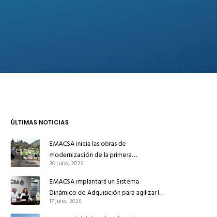
ÚLTIMAS NOTICIAS
EMACSA inicia las obras de
modernización de la primera
30 julio, 2026
conducción de abastecimiento para
reforzar el suministro de agua de
EMACSA implantará un Sistema
Córdoba
Dinámico de Adquisición para agilizar la
17 julio, 2026
contratación de obras en sus redes e
instalaciones