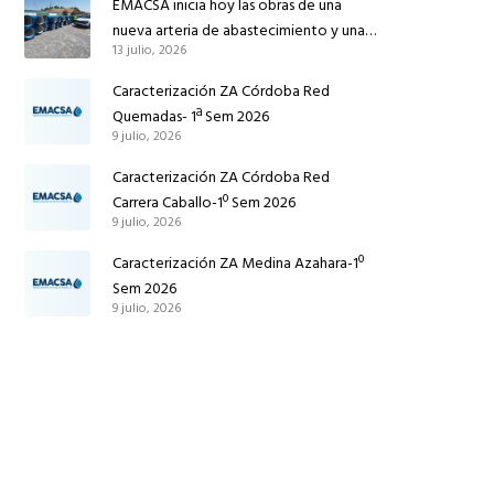
EMACSA inicia hoy las obras de una
nueva arteria de abastecimiento y una
13 julio, 2026
red de agua no potable en Ingeniero
Ruiz de Azúa
Caracterización ZA Córdoba Red
Quemadas- 1ª Sem 2026
9 julio, 2026
Caracterización ZA Córdoba Red
Carrera Caballo-1º Sem 2026
9 julio, 2026
Caracterización ZA Medina Azahara-1º
Sem 2026
9 julio, 2026