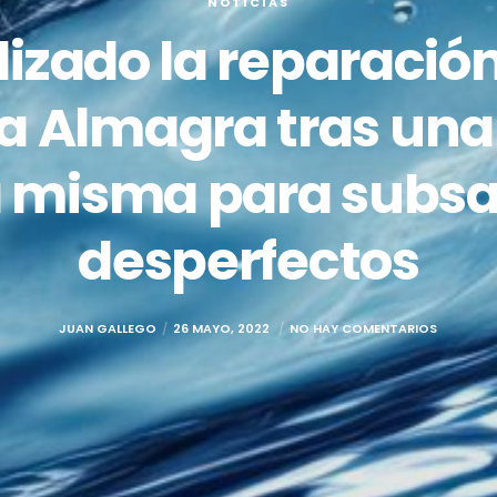
NOTICIAS
zado la reparación
 la Almagra tras un
la misma para subs
desperfectos
JUAN GALLEGO
26 MAYO, 2022
NO HAY COMENTARIOS