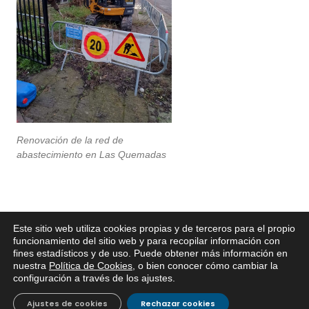
Renovación de la red de
abastecimiento en Las Quemadas
Este sitio web utiliza cookies propias y de terceros para el propio
x
funcionamiento del sitio web y para recopilar información con
fines estadísticos y de uso. Puede obtener más información en
Si tiene cualquier duda sobre
nuestra
Política de Cookies
, o bien conocer cómo cambiar la
EMACSA, haga click abajo.
configuración a través de los ajustes
.
Ajustes de cookies
Rechazar cookies