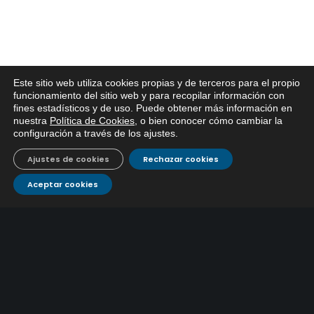
Este sitio web utiliza cookies propias y de terceros para el propio
x
funcionamiento del sitio web y para recopilar información con
fines estadísticos y de uso. Puede obtener más información en
Si tiene cualquier duda sobre
nuestra
Política de Cookies
, o bien conocer cómo cambiar la
EMACSA, haga click abajo.
ÚLTIMAS NOTICIAS
configuración a través de los ajustes
.
Ajustes de cookies
Rechazar cookies
EMACSA inicia las obras de modernización de la
primera conducción de abastecimiento para reforzar
Aceptar cookies
30 julio, 2026
el suministro de agua de Córdoba
EMACSA implantará un Sistema Dinámico de
Adquisición para agilizar la contratación de obras en
17 julio, 2026
sus redes e instalaciones
EMACSA inicia hoy las obras de una nueva arteria de
abastecimiento y una red de agua no potable en
13 julio, 2026
Ingeniero Ruiz de Azúa