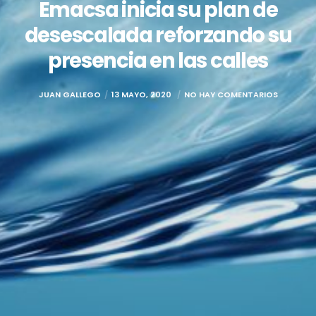
Emacsa inicia su plan de
desescalada reforzando su
presencia en las calles
JUAN GALLEGO
13 MAYO, 2020
NO HAY COMENTARIOS