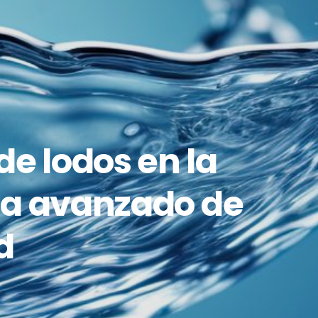
e lodos en la
ma avanzado de
d