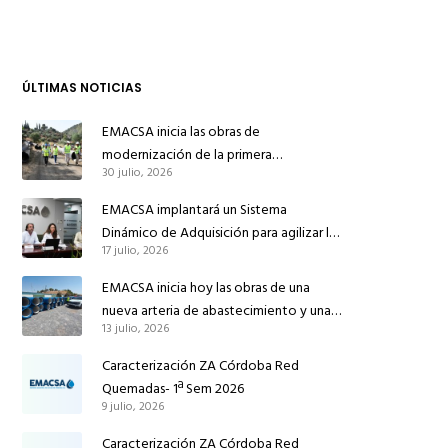
ÚLTIMAS NOTICIAS
EMACSA inicia las obras de
modernización de la primera
30 julio, 2026
conducción de abastecimiento para
reforzar el suministro de agua de
EMACSA implantará un Sistema
Córdoba
Dinámico de Adquisición para agilizar la
17 julio, 2026
contratación de obras en sus redes e
instalaciones
EMACSA inicia hoy las obras de una
nueva arteria de abastecimiento y una
13 julio, 2026
red de agua no potable en Ingeniero
Ruiz de Azúa
Caracterización ZA Córdoba Red
Quemadas- 1ª Sem 2026
9 julio, 2026
Caracterización ZA Córdoba Red