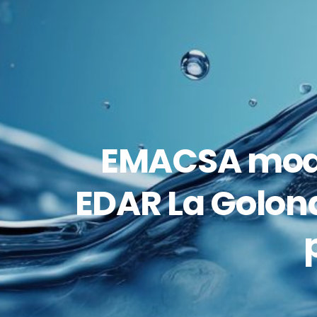
EMACSA moder
EDAR La Golon