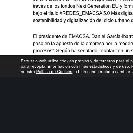
través de los fondos Next Generation EU y for
bajo el título #REDES_EMACSA 5.0 Más digital y
sostenibilidad y digitalización del ciclo urbano 
El presidente de EMACSA, Daniel García-Ibarr
paso en la apuesta de la empresa por la moderni
procesos”. Según ha señalado, “contar con un si
permite mejorar el control, aumentar la transpare
Este sitio web utiliza cookies propias y de terceros para el 
proceso de depuración”.
para recopilar información con fines estadísticos y de uso
nuestra
Política de Cookies
, o bien conocer cómo cambiar la