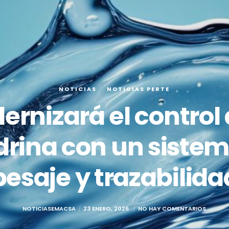
NOTICIAS
NOTICIAS PERTE
nizará el control d
drina con un siste
pesaje y trazabilida
NOTICIASEMACSA
23 ENERO, 2026
NO HAY COMENTARIOS