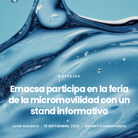
NOTICIAS
Emacsa participa en la feria
de la micromovilidad con un
stand informativo
JUAN GALLEGO
19 SEPTIEMBRE, 2022
NO HAY COMENTARIOS