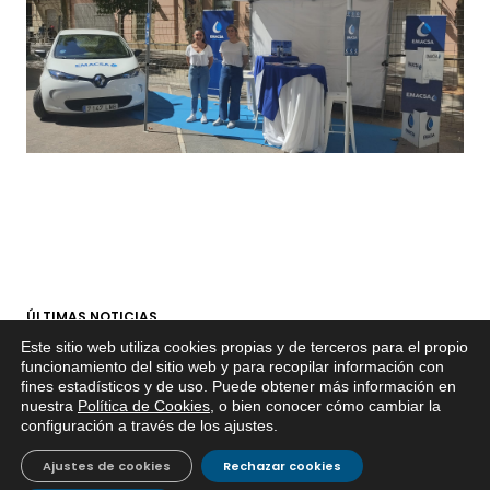
ÚLTIMAS NOTICIAS
Este sitio web utiliza cookies propias y de terceros para el propio
EMACSA inicia las obras de modernización de la
x
funcionamiento del sitio web y para recopilar información con
fines estadísticos y de uso. Puede obtener más información en
primera conducción de abastecimiento para reforzar
Si tiene cualquier duda sobre
nuestra
Política de Cookies
, o bien conocer cómo cambiar la
EMACSA, haga click abajo.
30 julio, 2026
el suministro de agua de Córdoba
configuración a través de los ajustes
.
EMACSA implantará un Sistema Dinámico de
Ajustes de cookies
Rechazar cookies
Adquisición para agilizar la contratación de obras en