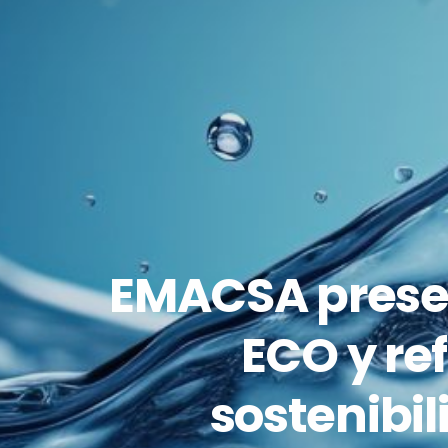
EMACSA presen
ECO y re
sostenibil