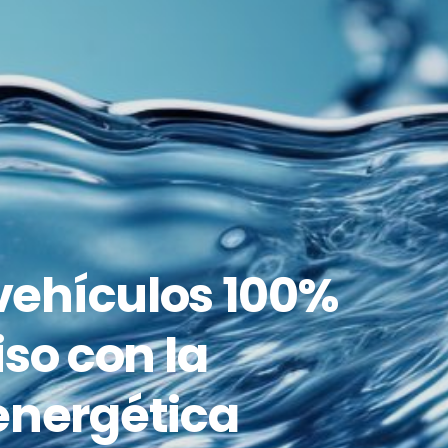
vehículos 100%
so con la
 energética