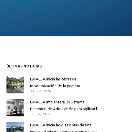
ÚLTIMAS NOTICIAS
EMACSA inicia las obras de
modernización de la primera
30 julio, 2026
conducción de abastecimiento para
reforzar el suministro de agua de
EMACSA implantará un Sistema
Córdoba
Dinámico de Adquisición para agilizar la
17 julio, 2026
contratación de obras en sus redes e
instalaciones
EMACSA inicia hoy las obras de una
nueva arteria de abastecimiento y una