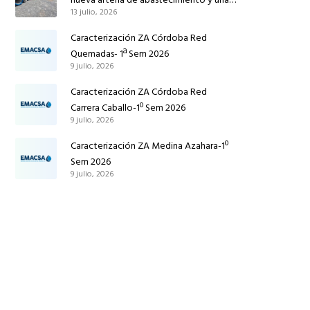
13 julio, 2026
red de agua no potable en Ingeniero
Ruiz de Azúa
Caracterización ZA Córdoba Red
Quemadas- 1ª Sem 2026
9 julio, 2026
Caracterización ZA Córdoba Red
Carrera Caballo-1º Sem 2026
9 julio, 2026
Caracterización ZA Medina Azahara-1º
Sem 2026
9 julio, 2026