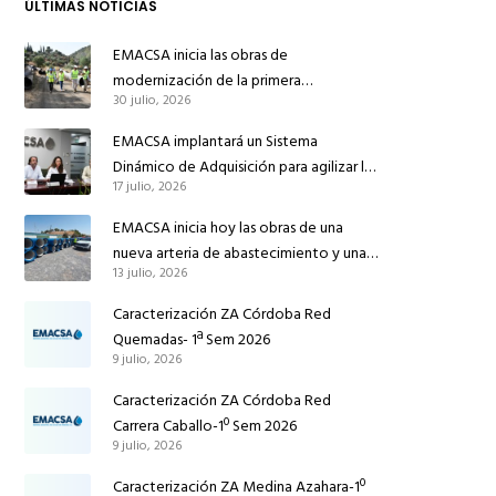
ÚLTIMAS NOTICIAS
EMACSA inicia las obras de
modernización de la primera
30 julio, 2026
conducción de abastecimiento para
reforzar el suministro de agua de
EMACSA implantará un Sistema
Córdoba
Dinámico de Adquisición para agilizar la
17 julio, 2026
contratación de obras en sus redes e
instalaciones
EMACSA inicia hoy las obras de una
nueva arteria de abastecimiento y una
13 julio, 2026
red de agua no potable en Ingeniero
Ruiz de Azúa
Caracterización ZA Córdoba Red
Quemadas- 1ª Sem 2026
9 julio, 2026
Caracterización ZA Córdoba Red
Carrera Caballo-1º Sem 2026
9 julio, 2026
Caracterización ZA Medina Azahara-1º