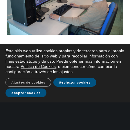
Este sitio web utiliza cookies propias y de terceros para el propio
x
funcionamiento del sitio web y para recopilar información con
fines estadísticos y de uso. Puede obtener más información en
Si tiene cualquier duda sobre
nuestra
Política de Cookies
, o bien conocer cómo cambiar la
EMACSA, haga click abajo.
configuración a través de los ajustes
.
ÚLTIMAS NOTICIAS
Ajustes de cookies
Rechazar cookies
EMACSA inicia las obras de modernización de la
Aceptar cookies
primera conducción de abastecimiento para reforzar
30 julio, 2026
el suministro de agua de Córdoba
EMACSA implantará un Sistema Dinámico de
Adquisición para agilizar la contratación de obras en
17 julio, 2026
sus redes e instalaciones