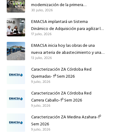
modernización de la primera
30 julio, 2026
conducción de abastecimiento para
reforzar el suministro de agua de
EMACSA implantará un Sistema
Córdoba
Dinámico de Adquisición para agilizar la
17 julio, 2026
contratación de obras en sus redes e
instalaciones
EMACSA inicia hoy las obras de una
nueva arteria de abastecimiento y una
13 julio, 2026
red de agua no potable en Ingeniero
Ruiz de Azúa
Caracterización ZA Córdoba Red
Quemadas- 1ª Sem 2026
9 julio, 2026
Caracterización ZA Córdoba Red
Carrera Caballo-1º Sem 2026
9 julio, 2026
Caracterización ZA Medina Azahara-1º
Sem 2026
9 julio, 2026