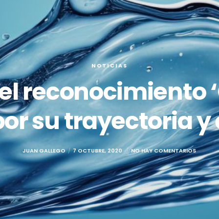
NOTICIAS
el reconocimiento 
por su trayectoria y
JUAN GALLEGO
7 OCTUBRE, 2020
NO HAY COMENTARIOS