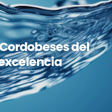
‘Cordobeses del
 excelencia