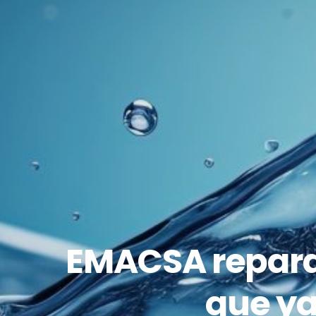
EMACSA repara 
que ya