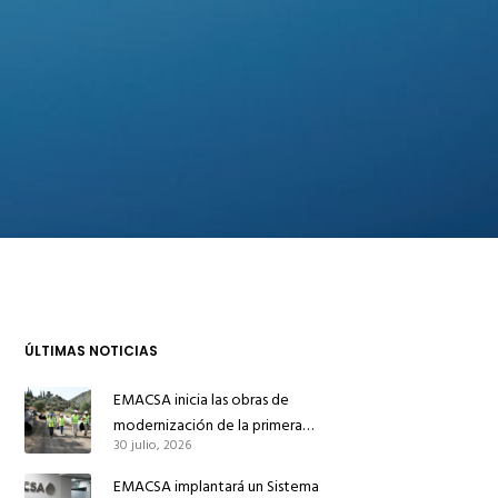
ÚLTIMAS NOTICIAS
EMACSA inicia las obras de
modernización de la primera
30 julio, 2026
conducción de abastecimiento para
reforzar el suministro de agua de
EMACSA implantará un Sistema