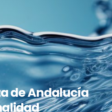
za de Andalucía
malidad