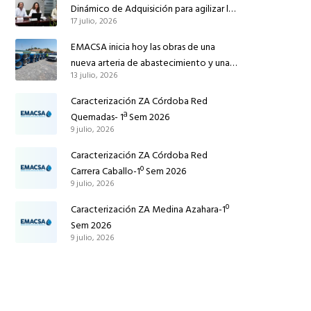
Córdoba
Dinámico de Adquisición para agilizar la
17 julio, 2026
contratación de obras en sus redes e
instalaciones
EMACSA inicia hoy las obras de una
nueva arteria de abastecimiento y una
13 julio, 2026
red de agua no potable en Ingeniero
Ruiz de Azúa
Caracterización ZA Córdoba Red
Quemadas- 1ª Sem 2026
9 julio, 2026
Caracterización ZA Córdoba Red
Carrera Caballo-1º Sem 2026
9 julio, 2026
Caracterización ZA Medina Azahara-1º
Sem 2026
9 julio, 2026